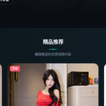
精品推荐
编辑精选的优质视频内容
完结