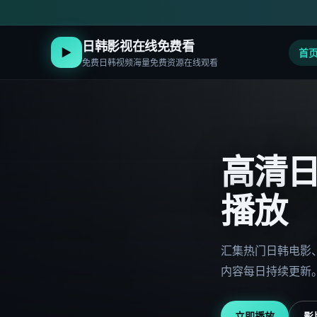
日韩影视在线免费看
▶
首
免费日韩视频海量免费资源在线观看
高清日
播放
汇集热门日韩电影
内容每日持续更新
立即播放
影