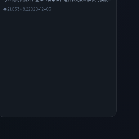
页演示。
👁
21,053
⭐
8.2
2020
-
12
-0
3