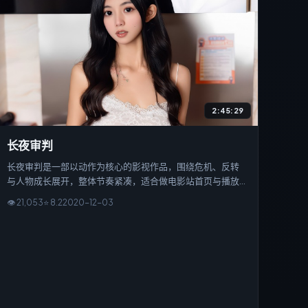
2:45:29
长夜审判
长夜审判是一部以动作为核心的影视作品，围绕危机、反转
与人物成长展开，整体节奏紧凑，适合做电影站首页与播放
页演示。
👁
21,053
⭐
8.2
2020
-
12
-0
3