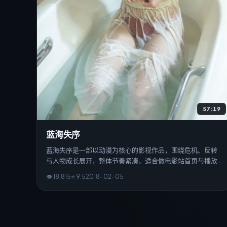
57:19
蓝海失序
蓝海失序是一部以动漫为核心的影视作品，围绕危机、反转
与人物成长展开，整体节奏紧凑，适合做电影站首页与播放
页演示。
👁
18,815
⭐
9.5
2018
-
02
-0
5