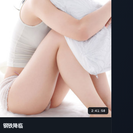
2:41:58
钢铁降临