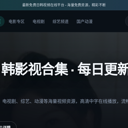
最新免费日韩视频在线平台 - 海量免费资源，精彩不断
页
电影专区
电视剧
综艺频道
国产动漫
韩影视合集 · 每日更
、电视剧、综艺、动漫等海量视频资源，高清中字在线播放，流
。
片详情